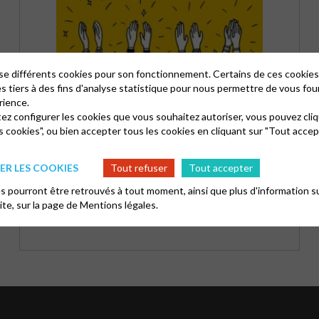
lise différents cookies pour son fonctionnement. Certains de ces cooki
es tiers à des fins d'analyse statistique pour nous permettre de vous fou
rience.
tez configurer les cookies que vous souhaitez autoriser, vous pouvez cliq
s cookies", ou bien accepter tous les cookies en cliquant sur "Tout accep
R LES COOKIES
Tout refuser
Tout accepter
FORMULAIRE D’INSCRIPTION DÉCOUVERTE
BIBLIQUE ET CATÉCHISME
 pourront être retrouvés à tout moment, ainsi que plus d'information su
site, sur la page de
Mentions légales.
Le programme de l'année 2026-2027 est disponible !