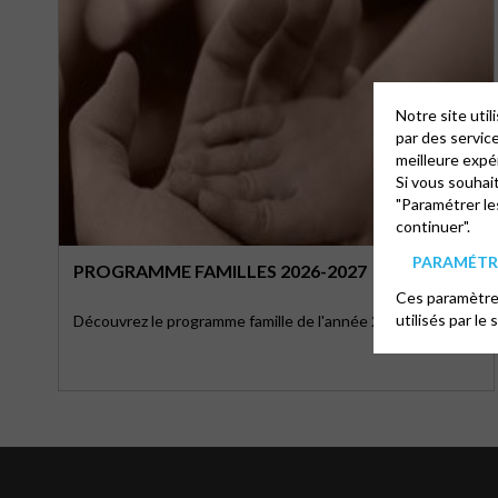
Notre site uti
par des servic
meilleure expé
Si vous souhai
"Paramétrer le
continuer".
PARAMÉTRE
PROGRAMME FAMILLES 2026-2027
Ces paramètres
utilisés par le 
Découvrez le programme famille de l'année 2026-2027