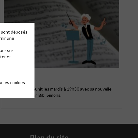
es sont déposés
rnir une
uer sur
ter et
CHORALE
r les cookies
La chorale se réunit les mardis à 19h30 avec sa nouvelle
cheffe de chœur, Bibi Simons.
Plan du site